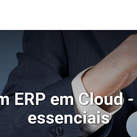
O
CASE STUDIES
THINKOPEN
FAQS
BLOG
CONTA
m ERP em Cloud - 
essenciais