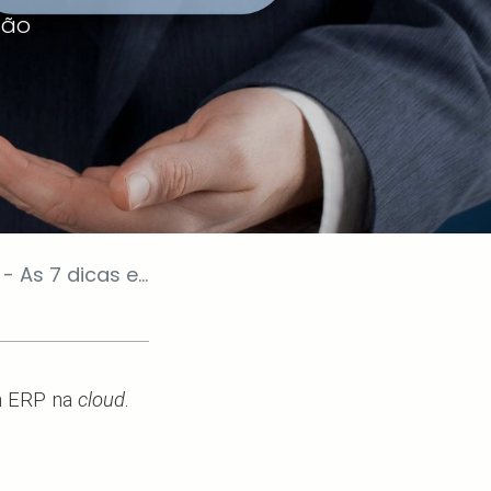
ção
 dicas essenciais
m ERP na
cloud
.