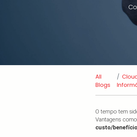
Co
All
Clou
Blogs
Inform
O tempo tem sid
Vantagens como
custo/benefíci