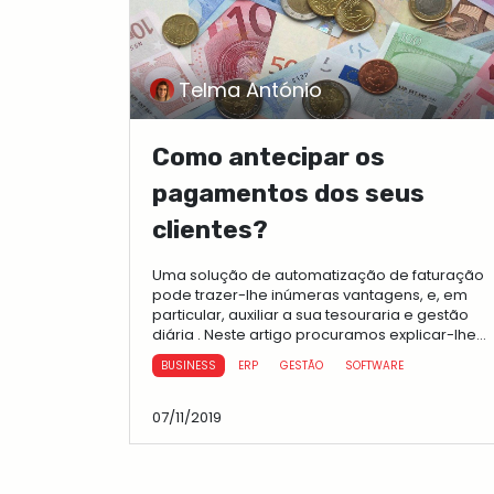
Telma António
Como antecipar os
pagamentos dos seus
clientes?
Uma solução de automatização de faturação
pode trazer-lhe inúmeras vantagens, e, em
particular, auxiliar a sua tesouraria e gestão
diária . Neste artigo procuramos explicar-lhe
de forma clara quais sã...
BUSINESS
ERP
GESTÃO
SOFTWARE
07/11/2019