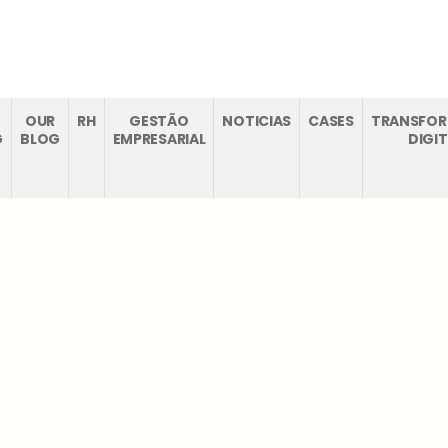
CTOS
RECRUTAMENTO
OUR
RH
GESTÃO
NOTICIAS
CASES
TRANSFO
G
BLOG
EMPRESARIAL
DIGI