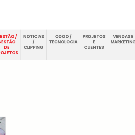
O
CASE STUDIES
THINKOPEN
FAQS
BLOG
CONTA
ESTÃO /
NOTICIAS
ODOO /
PROJETOS
VENDAS E
GESTÃO
/
TECNOLOGIA
E
MARKETIN
DE
CLIPPING
CLIENTES
ROJETOS