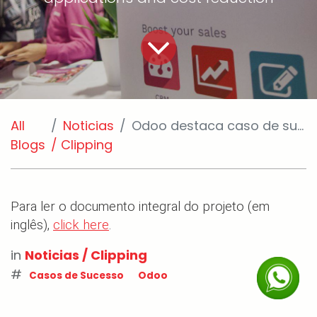
All
Noticias
Odoo destaca caso de sucesso - Ministério da Educação
Blogs
/ Clipping
Para ler o documento integral do projeto (em
inglês),
click here
.
in
Noticias / Clipping
#
Casos de Sucesso
Odoo