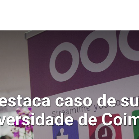
O
CASE STUDIES
THINKOPEN
FAQS
BLOG
CONTA
estaca caso de su
versidade de Coi