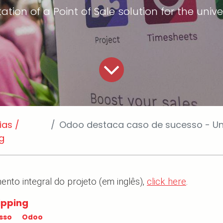
ion of a Point of Sale solution for the unive
ias /
Odoo destaca caso de sucesso - Universi
ng
ento integral do projeto (em inglês),
click here
.
lipping
sso
Odoo