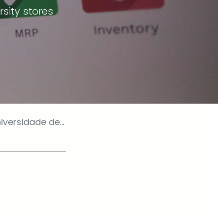
rsity stores
dade de Coimbra