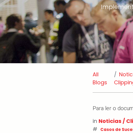
Implementat
All
Notic
Blogs
Clippi
Para ler o docum
in
Noticias / C
#
Casos de Suce