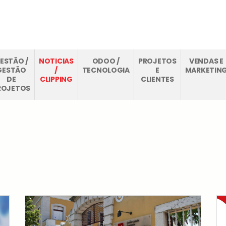
O
CASE STUDIES
THINKOPEN
FAQS
BLOG
CONTA
ESTÃO /
NOTICIAS
ODOO /
PROJETOS
VENDAS E
GESTÃO
/
TECNOLOGIA
E
MARKETIN
DE
CLIPPING
CLIENTES
ROJETOS