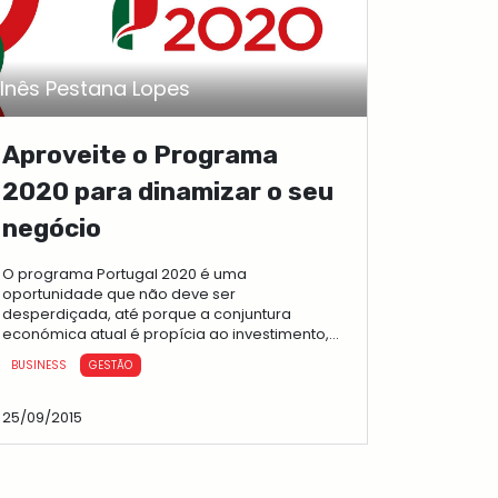
Inês Pestana Lopes
Aproveite o Programa
2020 para dinamizar o seu
negócio
O programa Portugal 2020 é uma
oportunidade que não deve ser
desperdiçada, até porque a conjuntura
económica atual é propícia ao investimento,
que deve crescer como forma de aumentar a
BUSINESS
GESTÃO
capacidade dife...
25/09/2015