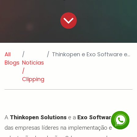
All
Thinkopen e Exo Software estabelecem Parceria Estratégica | mais soluções para a sua empresa
Blogs
Noticias
/
Clipping
A
Thinkopen Solutions
e a
Exo Software
, duas
das empresas líderes na implementação e