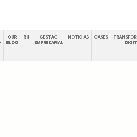
CTOS
RECRUTAMENTO
OUR
RH
GESTÃO
NOTICIAS
CASES
TRANSFO
G
BLOG
EMPRESARIAL
DIGI