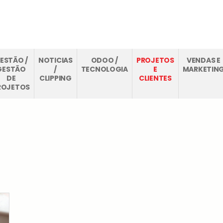
O
CASE STUDIES
THINKOPEN
FAQS
BLOG
CONTA
ESTÃO /
NOTICIAS
ODOO /
PROJETOS
VENDAS E
GESTÃO
/
TECNOLOGIA
E
MARKETIN
DE
CLIPPING
CLIENTES
ROJETOS