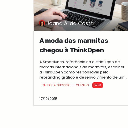
Joana A. da Costa
A moda das marmitas
chegou à ThinkOpen
A Smartlunch, referência na distribuição de
marcas internacionais de marmitas, escolheu
a ThinkOpen como responsável pelo
rebranding gráfico e desenvolvimento de um
novo website . Lançado no inicio do...
CASOS DE SUCESSO
CLIENTES
WEB
17/12/2015