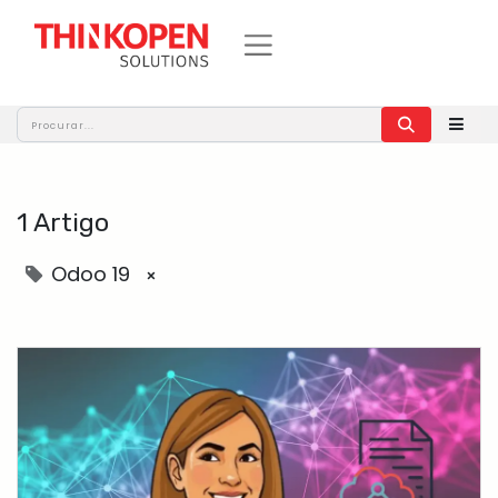
1 Artigo
Odoo 19
×