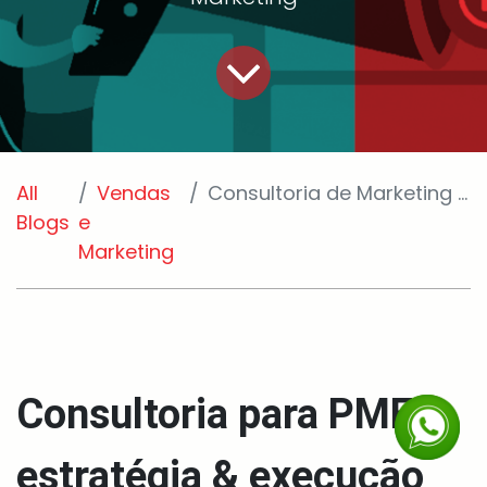
All
Vendas
Consultoria de Marketing para PMEs | ThinkOpen Solutions
Blogs
e
Marketing
Consultoria para PMEs:
estratégia & execução