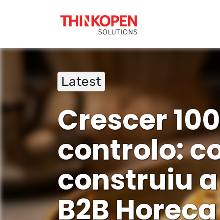
SOLUÇÕES ODO
Latest
Crescer 10
controlo: c
construiu a
B2B Horeca