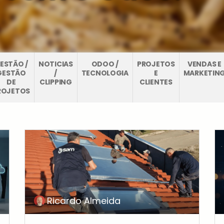
ESTÃO /
NOTICIAS
ODOO /
PROJETOS
VENDAS E
GESTÃO
/
TECNOLOGIA
E
MARKETIN
DE
CLIPPING
CLIENTES
ROJETOS
Ricardo Almeida