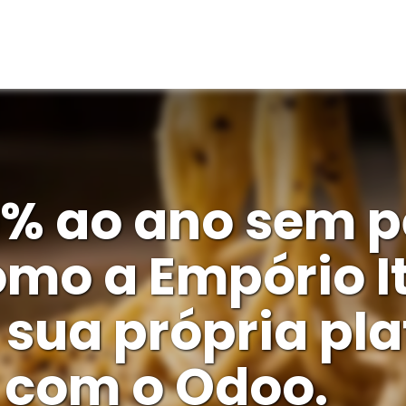
O
CASE STUDIES
THINKOPEN
FAQS
BLOG
CONTA
0% ao ano sem p
omo a Empório It
 sua própria pl
 com o Odoo.